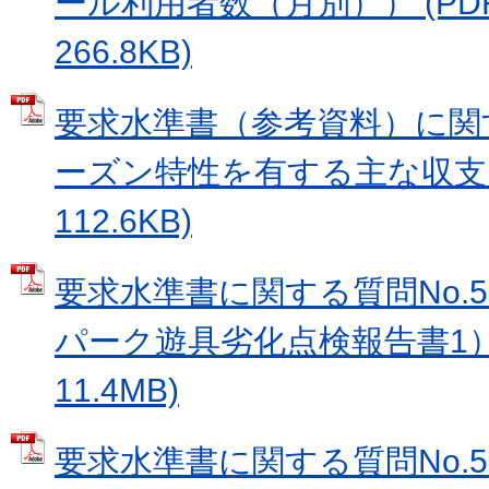
ール利用者数（月別）） (PD
266.8KB)
要求水準書（参考資料）に関す
ーズン特性を有する主な収支） 
112.6KB)
要求水準書に関する質問No.
パーク遊具劣化点検報告書1） 
11.4MB)
要求水準書に関する質問No.