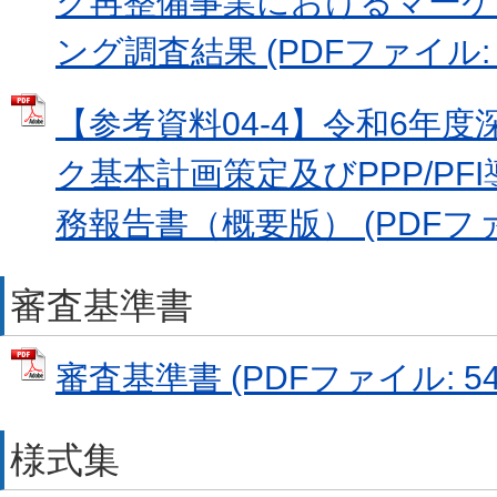
ク再整備事業におけるマー
ング調査結果 (PDFファイル: 3
【参考資料04-4】令和6年
ク基本計画策定及びPPP/PF
務報告書（概要版） (PDFファイ
審査基準書
審査基準書 (PDFファイル: 545
様式集