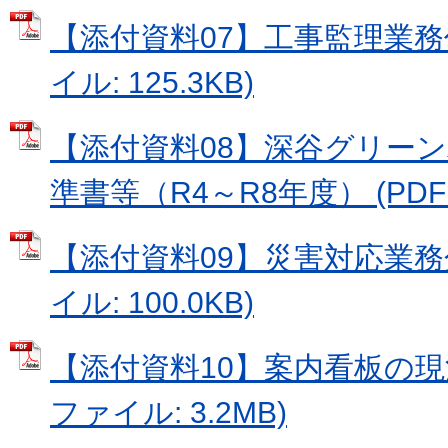
【添付資料07】工事監理業務仕
イル: 125.3KB)
【添付資料08】深谷グリー
準書等（R4～R8年度） (PDFフ
【添付資料09】災害対応業務分
イル: 100.0KB)
【添付資料10】案内看板の現況
ファイル: 3.2MB)