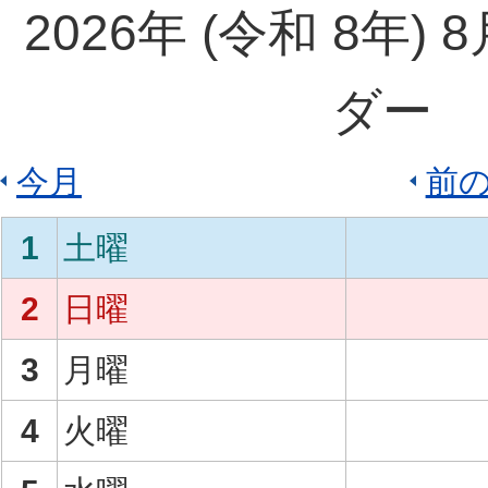
2026
年 (
令和
8
年)
8
ダー
今月
前
1
土曜
2
日曜
3
月曜
4
火曜