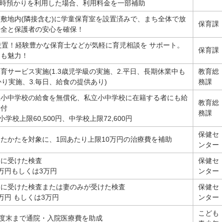
一時預かりを利用した場合、利用料金を一部補助
敷地内(隣接含む)に学童保育室を設置済みで、まち全体で放
保育課
安全と保護者の安心を確保！
設置！経験豊かな保育士などが気軽に育児相談を サポート。
保育課
トも魅力！
育サービス実施(1.3歳児学級の実施、2.平日、長期休業中も
教育総
かり実施、3.毎日、給食の提供あり)
務課
立小中学校の給食を無償化、私立小中学校に在籍する者にも給
教育総
給付
務課
小学校上限60,500円、中学校上限72,600円
保健セ
たかたを対象に、1回あたり上限10万円の治療費を補助
ンター
もに受けた検査
保健セ
万円もしくは3万円
ンター
もに受けた検査または妻のみが受けた検査
保健セ
万円 もしくは3万円
ンター
こども
年度末まで通院・入院医療費を助成