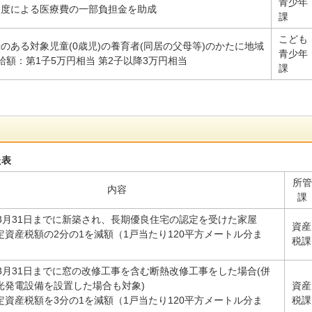
青少年
制度による医療費の一部負担金を助成
課
こども
のある対象児童(0歳児)の養育者(同居の父母等)のかたに地域
青少年
給額：第1子5万円相当 第2子以降3万円相当
課
た表
所管
内容
課
年3月31日までに新築され、長期優良住宅の認定を受けた家屋
資産
定資産税額の2分の1を減額（1戸当たり120平方メートル分ま
税課
年3月31日までに窓の改修工事を含む断熱改修工事をした場合(併
光発電設備を設置した場合も対象)
資産
定資産税額を3分の1を減額（1戸当たり120平方メートル分ま
税課