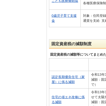
こども医療費助成
各種医療保険
0歳児子育て支援
対象：住民登録
金
通貨を支給 支
固定資産税の減額制度
固定資産税の減額等についてまとめ
令和13
認定長期優良住宅（家
減額：固
屋）に係る減額
で）
令和13
住宅の省エネ改修に係
せて太陽
る減額
減額：固