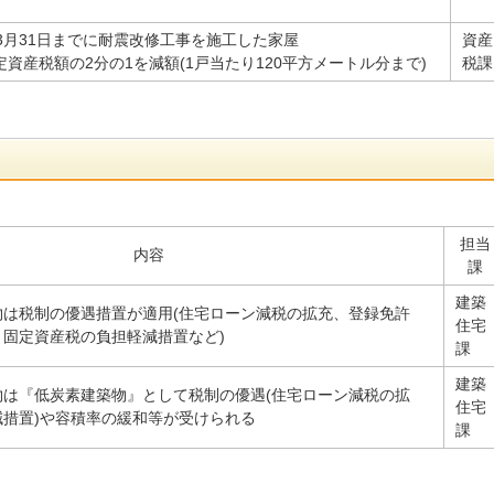
年3月31日までに耐震改修工事を施工した家屋
資産
資産税額の2分の1を減額(1戸当たり120平方メートル分まで)
税課
担当
内容
課
建築
物は税制の優遇措置が適用(住宅ローン減税の拡充、登録免許
住宅
固定資産税の負担軽減措置など)
課
建築
物は『低炭素建築物』として税制の優遇(住宅ローン減税の拡
住宅
措置)や容積率の緩和等が受けられる
課