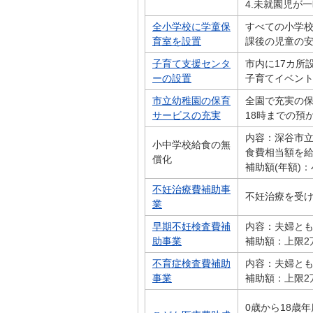
4.未就園児が
全小学校に学童保
すべての小学校
育室を設置
課後の児童の
子育て支援センタ
市内に17カ所
ーの設置
子育てイベン
市立幼稚園の保育
全園で充実の保
サービスの充実
18時までの預
内容：深谷市
小中学校給食の無
食費相当額を
償化
補助額(年額)：
不妊治療費補助事
不妊治療を受け
業
早期不妊検査費補
内容：夫婦と
助事業
補助額：上限2
不育症検査費補助
内容：夫婦と
事業
補助額：上限2
0歳から18歳