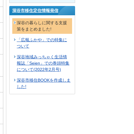
深谷市移住定住情報発信
深谷の暮らしに関する支援
策をまとめました!
「広報ふかや」での特集に
ついて
深谷地域みっちゃく生活情
報誌「Seien」での巻頭特集
について(2022年2月号)
深谷市移住BOOKを作成しま
した!