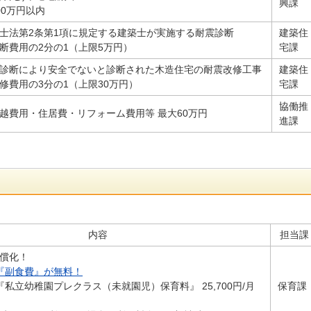
興課
00万円以内
士法第2条第1項に規定する建築士が実施する耐震診断
建築住
断費用の2分の1（上限5万円）
宅課
診断により安全でないと診断された木造住宅の耐震改修工事
建築住
修費用の3分の1（上限30万円）
宅課
協働推
越費用・住居費・リフォーム費用等 最大60万円
進課
内容
担当課
無償化！
の『副食費』が無料！
『私立幼稚園プレクラス（未就園児）保育料』 25,700円/月
保育課