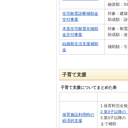
融資額：5
住宅耐震診断補助金
対象：建築
交付事業
助成額：診
木造住宅耐震化補助
対象：耐震
金交付事業
助成額：改
結婚新生活支援補助
補助額：引
金
子育て支援
子育て支援についてまとめた表
1.保育料完全
2.第3子以降
保育施設利用時の
3.第3子以降の
経済的支援
まで補助