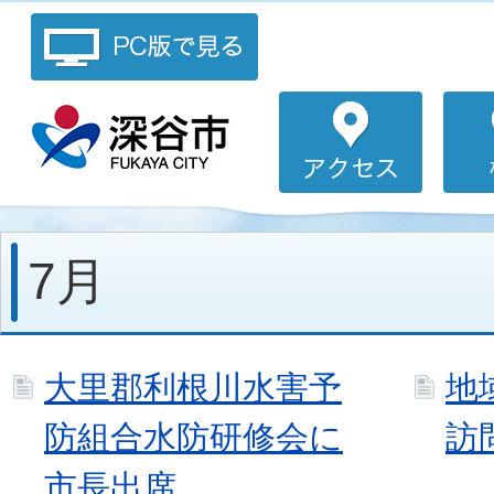
7月
大里郡利根川水害予
地
防組合水防研修会に
訪
市長出席