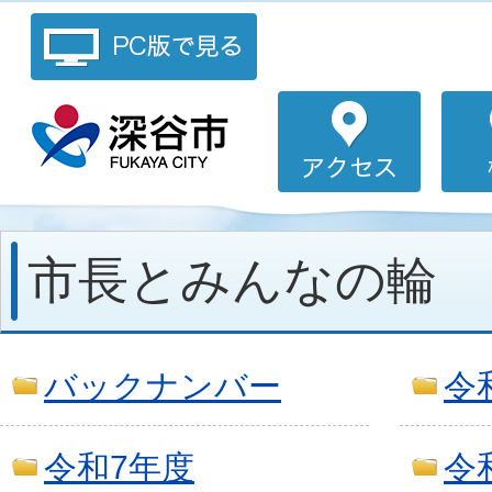
市長とみんなの輪
バックナンバー
令
令和7年度
令