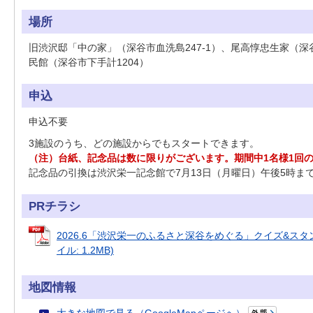
場所
旧渋沢邸「中の家」（深谷市血洗島247-1）、尾高惇忠生家（深
民館（深谷市下手計1204）
申込
申込不要
3施設のうち、どの施設からでもスタートできます。
（注）台紙、記念品は数に限りがございます。期間中1名様1回
記念品の引換は渋沢栄一記念館で7月13日（月曜日）午後5時ま
PRチラシ
2026.6「渋沢栄一のふるさと深谷をめぐる」クイズ&スタン
イル: 1.2MB)
地図情報