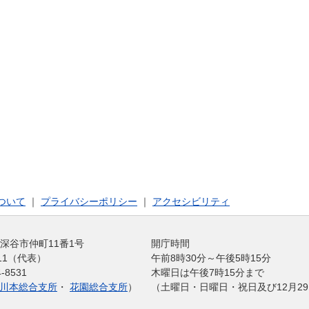
ついて
｜
プライバシーポリシー
｜
アクセシビリティ
玉県深谷市仲町11番1号
開庁時間
1211（代表）
午前8時30分～午後5時15分
-8531
木曜日は午後7時15分まで
川本総合支所
・
花園総合支所
）
（土曜日・日曜日・祝日及び12月29