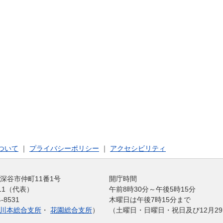
ついて
｜
プライバシーポリシー
｜
アクセシビリティ
玉県深谷市仲町11番1号
開庁時間
1211（代表）
午前8時30分～午後5時15分
-8531
木曜日は午後7時15分まで
川本総合支所
・
花園総合支所
）
（土曜日・日曜日・祝日及び12月29