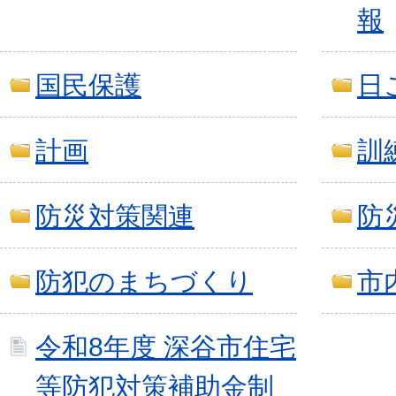
報
国民保護
日
計画
訓
防災対策関連
防
防犯のまちづくり
市
令和8年度 深谷市住宅
等防犯対策補助金制