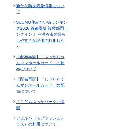
新たな防災気象情報につい
て
SUUMO住みたい街ランキン
グ2026 首都圏版 複数部門ラ
ンクイン！ ～深谷市の暮ら
しやすさが評価されました
～
【配布再開】「ふっかちゃ
んマンホールカード」の配
布について
【配布再開】「しげただく
んマンホールカード」の配
布について
『こどもふっかパーク』情
報
アビルバ（スプラッシュテ
ラス）の利用について