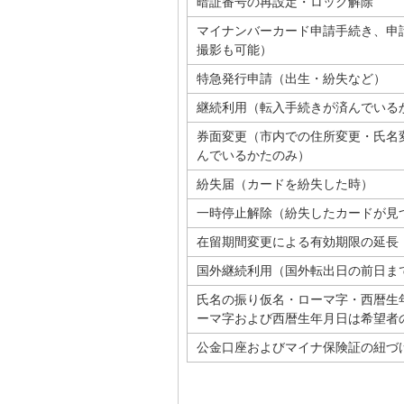
暗証番号の再設定・ロック解除
マイナンバーカード申請手続き、申
撮影も可能）
特急発行申請（出生・紛失など）
継続利用（転入手続きが済んでいる
券面変更（市内での住所変更・氏名
んでいるかたのみ）
紛失届（カードを紛失した時）
一時停止解除（紛失したカードが見
在留期間変更による有効期限の延長
国外継続利用（国外転出日の前日ま
氏名の振り仮名・ローマ字・西暦生
ーマ字および西暦生年月日は希望者
公金口座およびマイナ保険証の紐づ