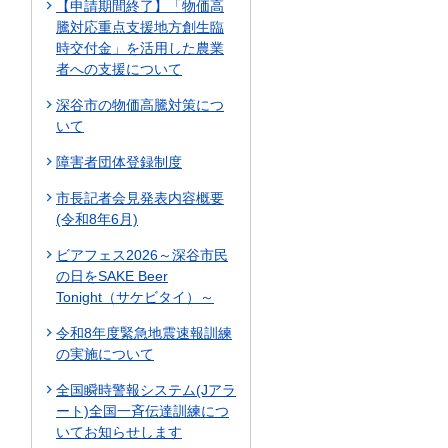
【申請期間終了】「物価高
騰対応重点支援地方創生臨
時交付金」を活用した農業
者への支援について
深谷市の物価高騰対策につ
いて
障害者団体登録制度
市長記者会見発表内容概要
(令和8年6月)
ビアフェス2026～深谷市民
の日をSAKE Beer
Tonight（サケビタイ）～
令和8年度緊急地震速報訓練
の実施について
全国瞬時警報システム(Jアラ
ート)全国一斉伝達訓練につ
いてお知らせします