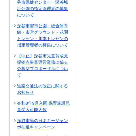
谷市保健センター・深谷城
址公園の指定管理者の募集
について
深谷市都市公園・総合体育
館・市営グラウンド・花園
トレセン・川本トレセンの
指定管理者の募集について
【中止】深谷市児童育成支
援拠点事業運営業務に係る
公募型プロポーザルについ
て
道路交通法の改正に関する
お知らせ
令和8年9月入園 保育施設児
童受入可能人数
深谷市民の日ネギージャン
ボ抽選キャンペーン