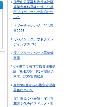
仙元山公園再整備基本計画
等策定業務委託に係る公募
型プロポーザルの実施につ
いて
ネギーチャレンジこども読
書2026
ガバメントクラウドファン
ディング(GCF)
深谷グリーンパーク再整備
事業
令和8年度深谷市職員採用試
験（6月試験）第2次試験合
格者、試験実施状況
令和9年度からの指定管理者
募集について
深谷市民文化会館・深谷市
花園文化会館アドニス・深