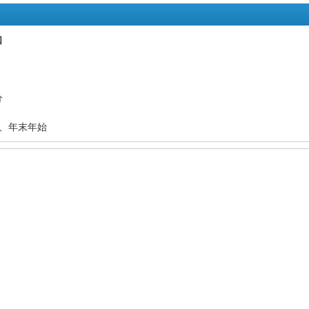
口
分
、年末年始