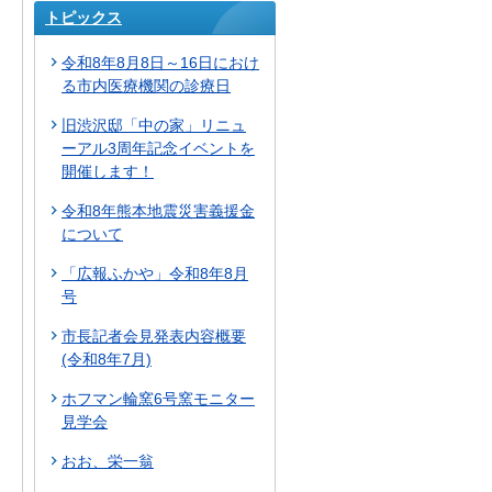
トピックス
令和8年8月8日～16日におけ
る市内医療機関の診療日
旧渋沢邸「中の家」リニュ
ーアル3周年記念イベントを
開催します！
令和8年熊本地震災害義援金
について
「広報ふかや」令和8年8月
号
市長記者会見発表内容概要
(令和8年7月)
ホフマン輪窯6号窯モニター
見学会
おお、栄一翁