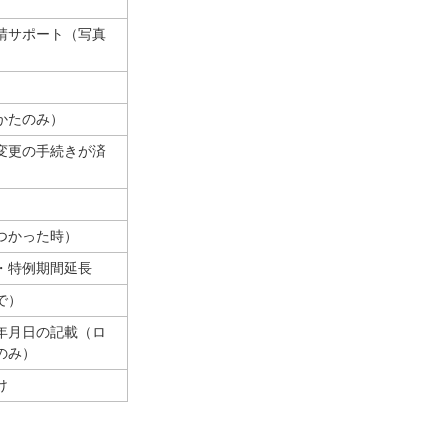
請サポート（写真
かたのみ）
変更の手続きが済
つかった時）
・特例期間延長
で）
年月日の記載（ロ
のみ）
け