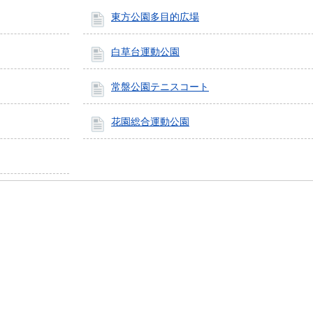
東方公園多目的広場
白草台運動公園
常盤公園テニスコート
花園総合運動公園