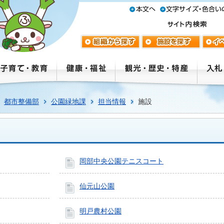
都市整備部
公園緑地課
担当情報
施設
岡部中央公園テニスコート
仙元山公園
明戸農村公園