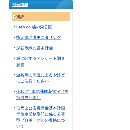
担当情報
施設
Let's go 榛の森公園
指定管理者モニタリング
深谷市緑の基本計画
緑に関するアンケート調査
結果
遊具等の高温によるやけど
にご注意ください。
令和8年 原始蓮開花状況（中
宿歴史公園）
仙元山公園再整備基本計画
等策定業務委託に係る公募
型プロポーザルの実施につ
いて