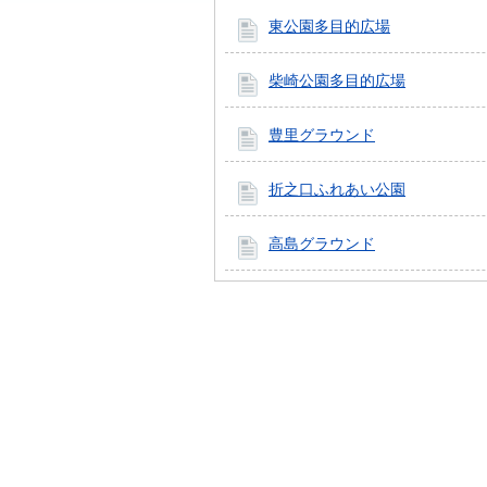
東公園多目的広場
柴崎公園多目的広場
豊里グラウンド
折之口ふれあい公園
高島グラウンド