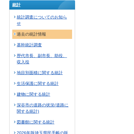
統計
統計調査についてのお知ら
せ
過去の統計情報
基幹統計調査
歴代市長、副市長、助役、
収入役
地目別面積に関する統計
生活保護に関する統計
建物に関する統計
深谷市の道路の状況(道路に
関する統計)
図書館に関する統計
2026年版埼玉県民手帳の販