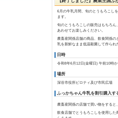
【終了しました】農業王国ふ
6月の牛乳月間、旬のとうもろこし
ます。
旬のとうもろこしの販売はもちろん
あわせてお楽しみください。
農畜産関係店舗の商品、飲食関係の
乳を新鮮なまま低温殺菌して作られた
日時
令和8年6月12日(金曜日) 午前10時
場所
深谷市役所ピロティ及び市民広場
ふっかちゃん牛乳を割引購入す
農畜産関係の店舗で買い物をすると
飲食店舗でとうもろこしを使用した