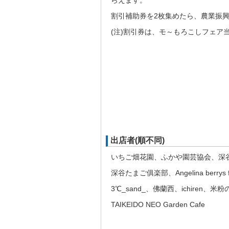
らえます。
割引補助券を2枚集めたら、農業振
(注)割引券は、モ～もろこしフェア当
出店者(順不同)
いちご畑花園、ふかや園芸協会、深
深谷たまご俱楽部、Angelina berrys
3℃_sand_、佛蘭西、ichire
TAIKEIDO NEO Garden Cafe