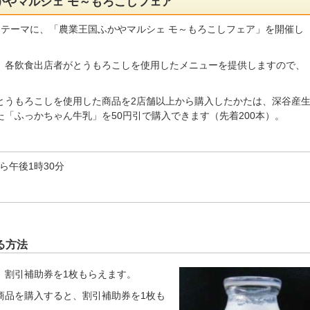
かやマルシェ モ～もろこしフェア
をテーマに、「農業王国ふかやマルシェ モ～もろこしフェア」を開催し
、各飲食出店者がとうもろこしを使用したメニューを提供しますので、
とうもろこしを使用した商品を2店舗以上から購入したかたは、深谷産
「ふっかちゃん牛乳」を50円引で購入できます（先着200本）。
から午後1時30分
る方法
、割引補助券を1枚もらえます。
商品を購入すると、割引補助券を1枚も