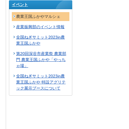
イベント
農業王国ふかやマルシェ
産業振興部のイベント情報
全国ねぎサミット2023in農
業王国ふかや
第20回深谷市産業祭 農業部
門 農業王国ふかや「やっち
ゃ場」
全国ねぎサミット2023in農
業王国ふかや 特設アグリテ
ック展示ブースについて