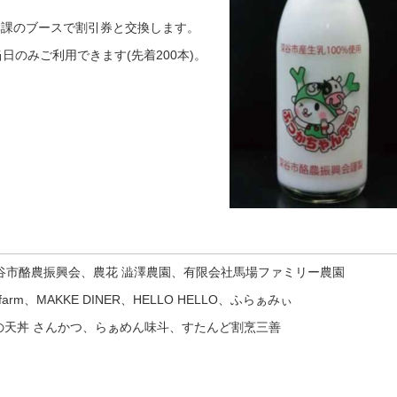
興課のブースで割引券と交換します。
日のみご利用できます(先着200本)。
谷市酪農振興会、農花 澁澤農園、有限会社馬場ファミリー農園
 farm、MAKKE DINER、HELLO HELLO、ふらぁみぃ
n、米粉の天丼 さんかつ、らぁめん味斗、すたんど割烹三善