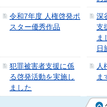
令和7年度 人権啓発ポ
深
スター優秀作品
支
ま
日
犯罪被害者支援に係
人
る啓発活動を実施し
ま
ました