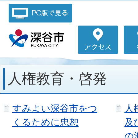
人権教育・啓発
すみよい深谷市をつ
人
くるために忠恕
及
の