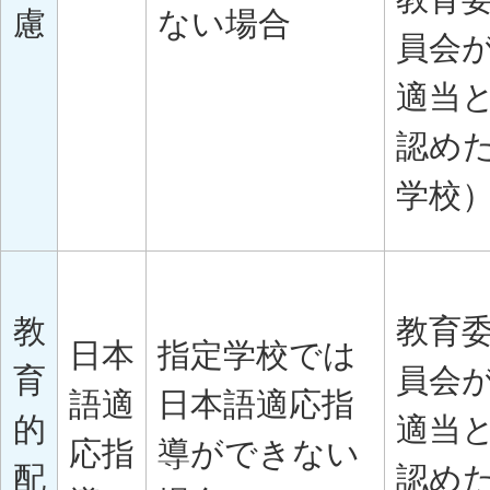
慮
ない場合
員会
適当
認め
学校
教
教育
日本
指定学校では
育
員会
語適
日本語適応指
的
適当
応指
導ができない
配
認め