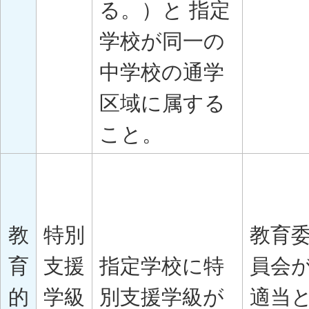
る。）と 指定
学校が同一の
中学校の通学
区域に属する
こと。
教
特別
教育
育
支援
指定学校に特
員会
的
学級
別支援学級が
適当