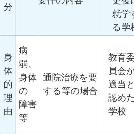
要件の内容
更後
分
就学
る学
病
身
教育
弱、
体
員会
身体
通院治療を要
的
適当
の
する等の場合
理
認め
障害
由
学校
等