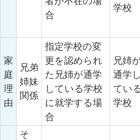
者が不在の場
学校
合
指定学校の変
家
更を認められ
兄姉
兄弟
庭
た兄姉が通学
通学
姉妹
理
している学校
てい
関係
由
に就学する場
学校
合
そ