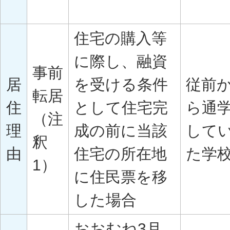
住宅の購入等
に際し、融資
事前
居
を受ける条件
従前
転居
住
として住宅完
ら通
（注
理
成の前に当該
して
釈
由
住宅の所在地
た学
1）
に住民票を移
した場合
おおむね3月