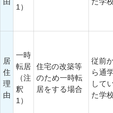
由
た学
1）
一時
居
従前
転居
住宅の改築等
住
ら通
（注
のため一時転
理
して
釈
居をする場合
由
た学
1）