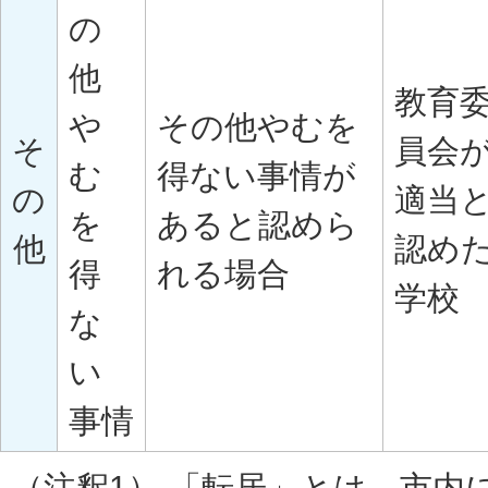
の
他
教育
や
その他やむを
そ
員会
む
得ない事情が
の
適当
を
あると認めら
他
認め
得
れる場合
学校
な
い
事情
（注釈1） 「転居」とは、市内