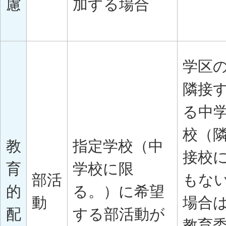
慮
加する場合
学区
隣接
る中
校（
教
指定学校（中
接校
育
学校に限
部活
もな
的
る。）に希望
動
場合
配
する部活動が
教育