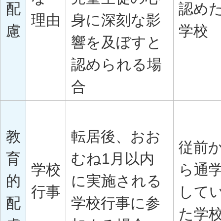
配
認め
理由
身に深刻な影
慮
学校
響を及ぼすと
認められる場
合
教
転居後、おお
従前
育
むね1月以内
学校
ら通
的
に実施される
行事
して
配
学校行事に参
た学