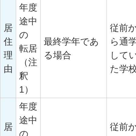
年度
途中
居
従前
の
住
最終学年であ
ら通
転居
理
る場合
して
（注
由
た学
釈
1）
年度
途中
居
従前
の