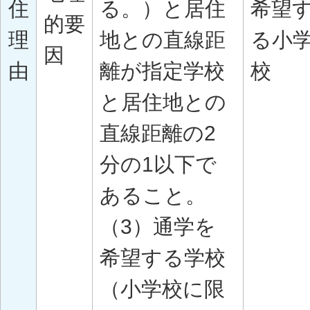
住
る。）と居住
希望
的要
理
地との直線距
る小
因
由
離が指定学校
校
と居住地との
直線距離の2
分の1以下で
あること。
（3）通学を
希望する学校
（小学校に限