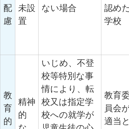
配
未設
ない場合
認め
慮
置
学校
いじめ、不登
校等特別な事
情により、転
教
教育
精神
校又は指定学
育
員会
的
校への就学が
的
適当
な
児童生徒の心