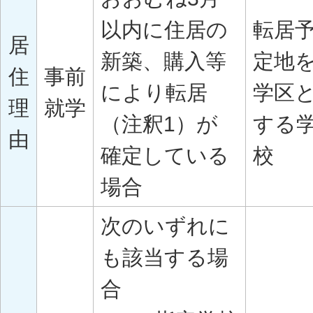
以内に住居の
転居
居
新築、購入等
定地
住
事前
により転居
学区
理
就学
（注釈1）が
する
由
確定している
校
場合
次のいずれに
も該当する場
合