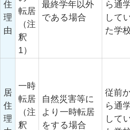
住
最終学年以外
ら通
転居
理
である場合
して
（注
由
た学
釈
1）
一時
居
従前
転居
自然災害等に
住
ら通
（注
より一時転居
理
して
釈
をする場合