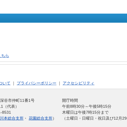
こちら
ついて
｜
プライバシーポリシー
｜
アクセシビリティ
玉県深谷市仲町11番1号
開庁時間
1211（代表）
午前8時30分～午後5時15分
-8531
木曜日は午後7時15分まで
川本総合支所
・
花園総合支所
）
（土曜日・日曜日・祝日及び12月29