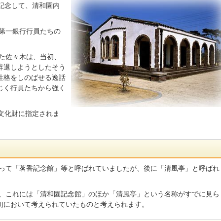
記念して、清和園内
第一銀行行員たちの
た佐々木は、当初、
辞退しようとしたそう
性格をしのばせる逸話
じく行員たちから強く
形文化財に指定されま
って「茗香記念館」等と呼ばれていましたが、後に「清風亭」と呼ばれ
、これには「清和園記念館」のほか「清風亭」という名称がすでに見ら
初において考えられていたものと考えられます。