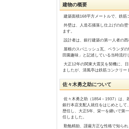
建物の概要
建築面積168平方メートルで、鉄筋
外壁は、人造石掻落し仕上げの白壁
ます。
設計者は、銀行建築の第一人者の西
屋根のスパニッシュ瓦、ベランダの
田園趣味」と記述している当時流行
大正12年の関東大震災を契機に、
ましたが、清風亭は鉄筋コンクリー
佐々木勇之助について
佐々木勇之助（1854－1937）は、
銀行本店支配人就任をはじめとして
歴任し、大正5年、栄一を継いで第一
任しました。
勤勉精励、謹厳方正な性格で知られ