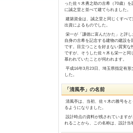
った佐々木勇之助の古希（70歳）を
に誠之堂と並べて建てられました。
建築資金は、誠之堂と同じくすべて
出資によるものでした。
栄一が「謙徳に富んだかた」と評し
自身の古希を記念する建物の建設を
です。目立つことを好まない質実な
ですが、そうした佐々木も栄一と同
慕われていたことが伺われます。
平成16年3月23日、埼玉県指定有
した。
「清風亭」の名前
清風亭は、当初、佐々木の雅号をと
るようになりました。
設計時点の資料が残されていますが
れることから、この名称は、設計当