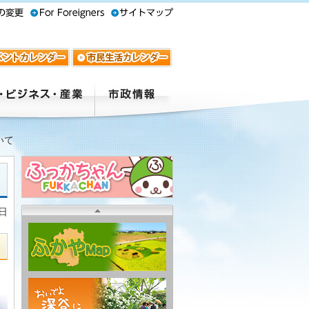
いて
9日