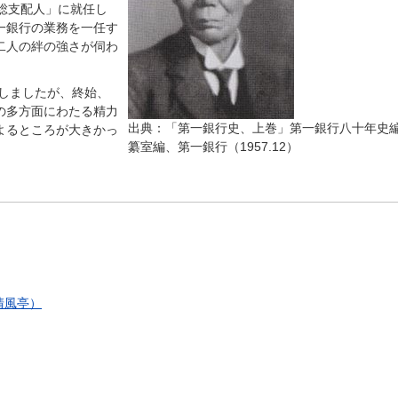
総支配人」に就任し
一銀行の業務を一任す
二人の絆の強さが伺わ
しましたが、終始、
の多方面にわたる精力
出典：「第一銀行史、上巻」第一銀行八十年史
よるところが大きかっ
纂室編、第一銀行（1957.12）
清風亭）