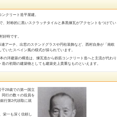
コンクリート造平屋建。
で、対称的に黒いスクラッチタイルと鼻黒煉瓦がアクセントをつけてい
村好時です。
5連アーチ、出窓のステンドグラスや円柱装飾など、西村自身が「南欧
していたスペイン風の様式が採られています。
日本の洋建築の構造は、煉瓦造から鉄筋コンクリート造へと主流が代わり
ト造の初期の建築物としても建築史上貴重なものといえます。
若干28歳での第一国立
、同行の数々の役員を
銀行第2代頭取に就
、栄一も深く信頼し