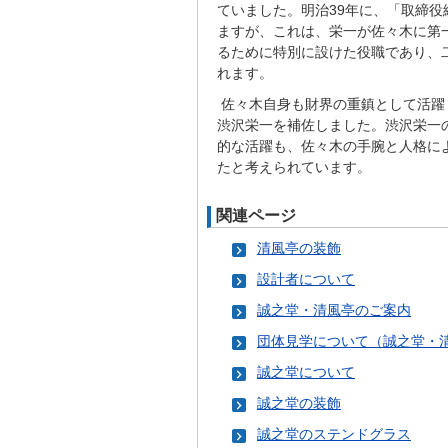
ていました。明治39年に、「取締役
ますが、これは、栄一が佐々木に第
るために特別に設けた役職であり、
れます。
佐々木自身も財界の重鎮として活躍
渋沢栄一を補佐しました。渋沢栄一
的な活躍も、佐々木の手腕と人格に
たと考えられています。
関連ページ
清風亭の装飾
設計者について
誠之堂・清風亭のご案内
団体見学について（誠之堂・
誠之堂について
誠之堂の装飾
誠之堂のステンドグラス