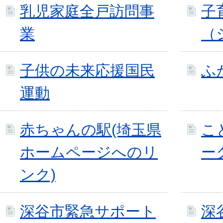
乳児家庭全戸訪問事
子
業
（
子供の未来応援国民
ふ
運動
赤ちゃんの駅(埼玉県
こ
ホームページへのリ
ー
ンク)
深谷市緊急サポート
深