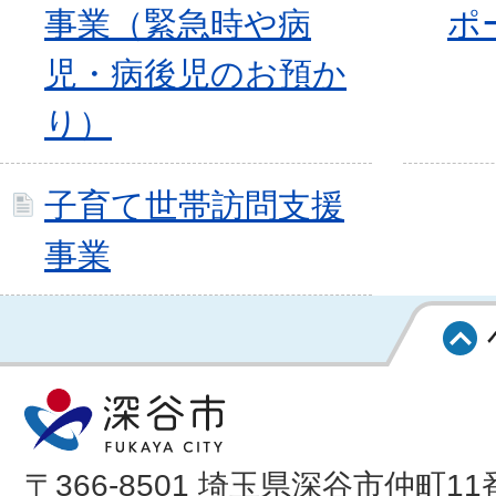
事業（緊急時や病
ポ
児・病後児のお預か
り）
子育て世帯訪問支援
事業
〒366-8501 埼玉県深谷市仲町11