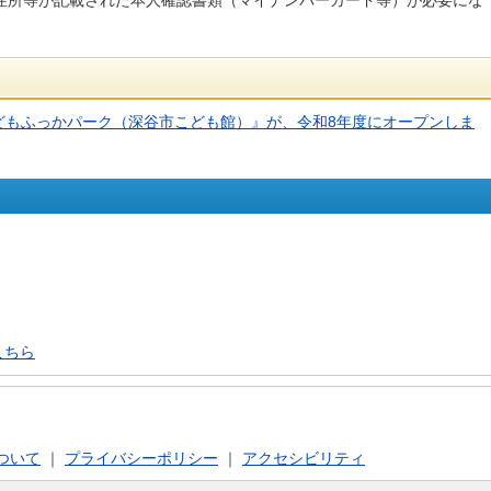
住所等が記載された本人確認書類（マイナンバーカード等）が必要にな
どもふっかパーク（深谷市こども館）』が、令和8年度にオープンしま
こちら
ついて
｜
プライバシーポリシー
｜
アクセシビリティ