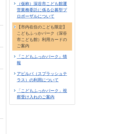
（仮称）深谷市こども館運
営業務委託に係る公募型プ
ロポーザルについて
【市内在住のこども限定】
こどもふっかパーク（深谷
市こども館）利用カードの
ご案内
『こどもふっかパーク』情
報
アビルバ（スプラッシュテ
ラス）の利用について
「こどもふっかパーク」視
察受け入れのご案内