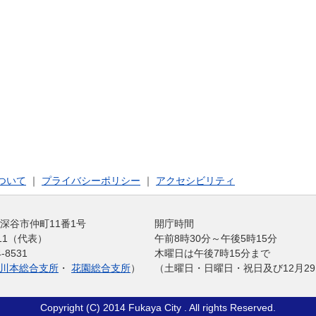
ついて
｜
プライバシーポリシー
｜
アクセシビリティ
玉県深谷市仲町11番1号
開庁時間
1211（代表）
午前8時30分～午後5時15分
-8531
木曜日は午後7時15分まで
川本総合支所
・
花園総合支所
）
（土曜日・日曜日・祝日及び12月29
Copyright (C) 2014 Fukaya City . All rights Reserved.