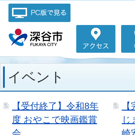
イベント
【受付終了】令和8年
【
度 おやこで映画鑑賞
じ
会
崎