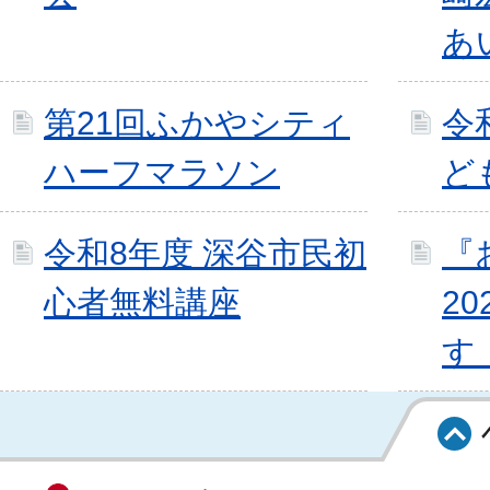
あ
第21回ふかやシティ
令
ハーフマラソン
ど
令和8年度 深谷市民初
『
心者無料講座
2
す