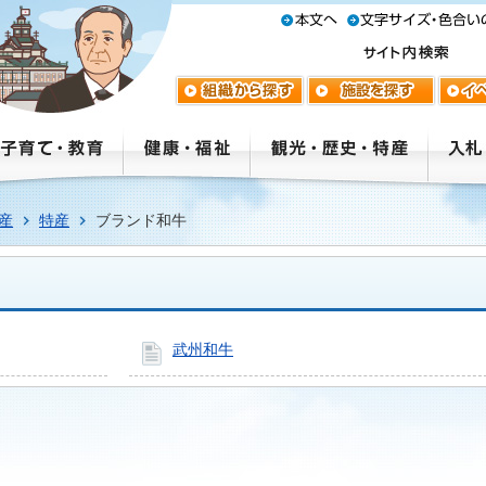
産
特産
ブランド和牛
武州和牛