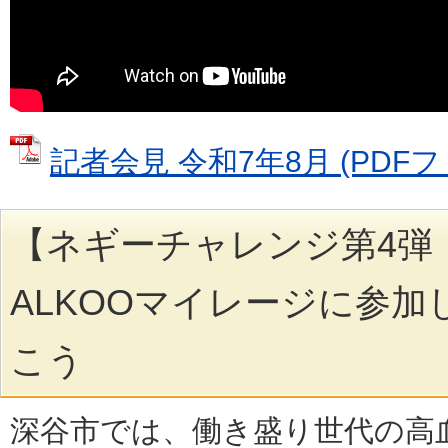
記者会見 令和7年8月 (PDFファイ
【ネギーチャレンジ第4弾
ALKOOマイレージに参
こう
深⾕市では、働き盛り世代の⾼