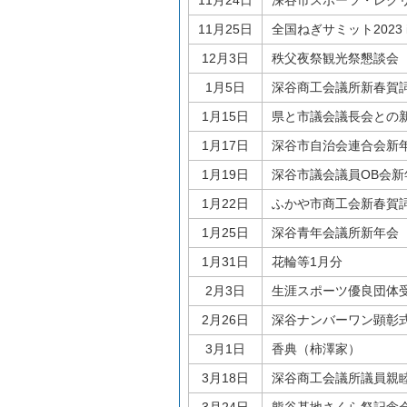
11月24日
深谷市スポーツ・レク
11月25日
全国ねぎサミット2023
12月3日
秩父夜祭観光祭懇談会
1月5日
深谷商工会議所新春賀
1月15日
県と市議会議長会との
1月17日
深谷市自治会連合会新
1月19日
深谷市議会議員OB会新
1月22日
ふかや市商工会新春賀
1月25日
深谷青年会議所新年会
1月31日
花輪等1月分
2月3日
生涯スポーツ優良団体
2月26日
深谷ナンバーワン顕彰
3月1日
香典（柿澤家）
3月18日
深谷商工会議所議員親