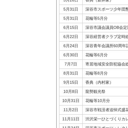
5月26日
香典（新井家）
5月31日
深谷市スポーツ少年団
5月31日
花輪等5月分
6月15日
深谷市議会議員OB会
6月22日
深谷経営者クラブ定時
6月24日
深谷青年会議所60周年
6月30日
花輪等6月分
7月7日
寄居地域安全防犯協会
8月31日
花輪等8月分
9月15日
香典（内村家）
10月8日
龍勢観光祭
10月31日
花輪等10月分
11月2日
深谷市戦没者追悼式盛
11月11日
渋沢栄一ひとづくりカ