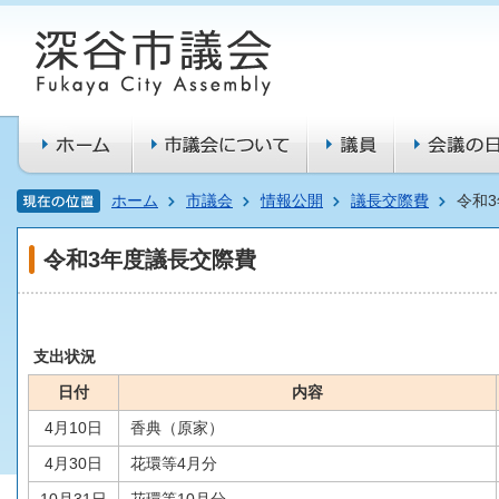
ホーム
市議会
情報公開
議長交際費
令和
令和3年度議長交際費
支出状況
日付
内容
4月10日
香典（原家）
4月30日
花環等4月分