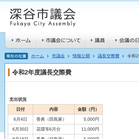
ホーム
市議会
情報公開
議長交際費
令和
令和2年度議長交際費
支出状況
日付
内容
金額（円）
6月4日
香典（田島家）
5,000円
6月30日
花環等6月分
11,000円