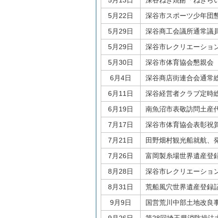
5月13日
深谷ねぎ焼酎「ねぎら
5月22日
深谷市スポーツ少年団
5月29日
深谷商工会議所通常議
5月29日
深谷市レクリエーショ
5月30日
深谷市体育協会懇親会
6月4日
深谷商店街連合会通常
6月11日
深谷経営者クラブ定時
6月19日
南魚沼市表敬訪問土産
7月17日
深谷市体育協会表彰祝
7月21日
田野畑村観光船就航、
7月26日
富岡製糸場世界遺産登
8月28日
深谷市レクリエーショ
8月31日
荒船風穴世界遺産登録
9月9日
国営荒川中部土地改良