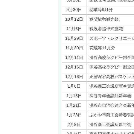
9月26日
第28回埼玉県消防操法
9月30日
花環等9月分
10月12日
秩父龍勢観光祭
11月5日
戦没者追悼式盛花
11月29日
スポーツ・レクリエー
11月30日
花環等11月分
12月11日
深谷高校ラグビー部全
12月16日
深谷高校ラグビー部全
12月16日
正智深谷高校バスケッ
1月8日
深谷商工会議所新春賀
1月15日
深谷青年会議所新年会
1月21日
深谷市自治会連合会新
1月23日
ふかや市商工会新春賀
2月9日
深谷商工会議所新年会