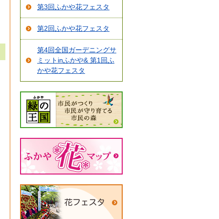
第3回ふかや花フェスタ
第2回ふかや花フェスタ
第4回全国ガーデニングサ
ミットinふかや& 第1回ふ
かや花フェスタ